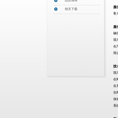
品质保障
服
相关下载
客
服
确
我
在
我
技
我
在
在
在
保
系